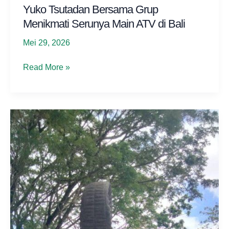
Yuko Tsutadan Bersama Grup
Menikmati Serunya Main ATV di Bali
Mei 29, 2026
Yuko
Read More »
Tsutadan
Bersama
Grup
Menikmati
Serunya
Main
ATV
di
Bali