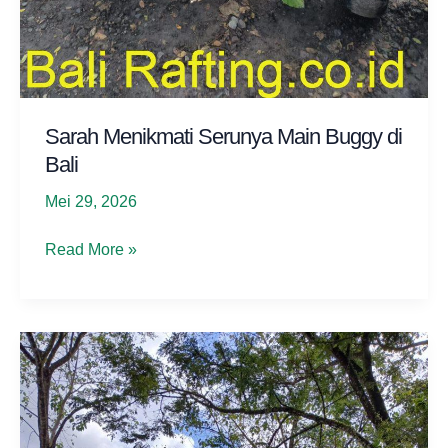
Sarah Menikmati Serunya Main Buggy di
Bali
Mei 29, 2026
Sarah
Read More »
Menikmati
Serunya
Main
Buggy
di
Bali