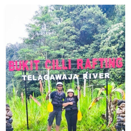
di
Sungai
Ayung
Ubud