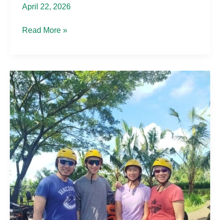
April 22, 2026
Shane
Read More »
Dan
shirene
Berpetualang
di
telaga
waja
rafting