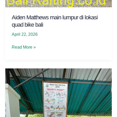
Aiden Matthews main lumpur di lokasi
quad bike bali
April 22, 2026
Aiden
Read More »
Matthews
main
lumpur
di
lokasi
quad
bike
bali