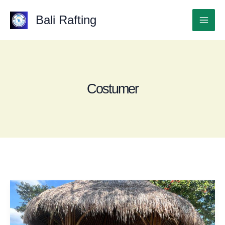
Lewati
ke
Bali Rafting
Mai
konten
Men
Costumer