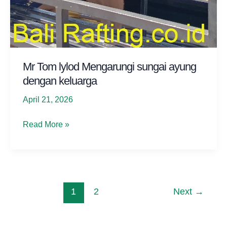
Mr Tom lylod Mengarungi sungai ayung
dengan keluarga
April 21, 2026
Mr
Read More »
Tom
lylod
Mengarungi
sungai
ayung
Post
1
2
Next
→
dengan
pagination
keluarga