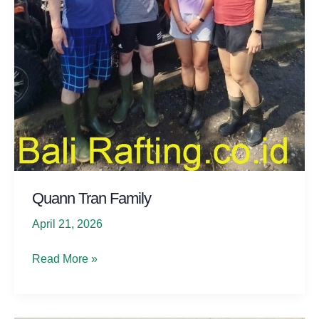
Quann Tran Family
April 21, 2026
Quann
Read More »
Tran
Family