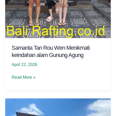
Samanta Tan Rou Wen Menikmati
keindahan alam Gunung Agung
April 22, 2026
Samanta
Read More »
Tan
Rou
Wen
Menikmati
keindahan
alam