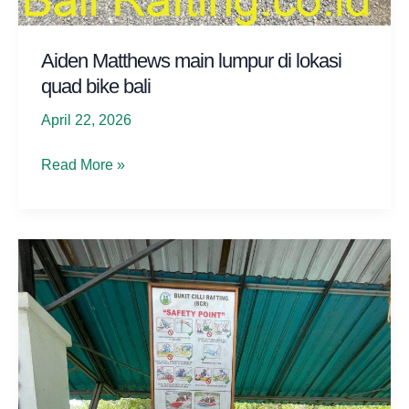
Aiden Matthews main lumpur di lokasi
quad bike bali
April 22, 2026
Aiden
Read More »
Matthews
main
lumpur
di
lokasi
quad
bike
bali