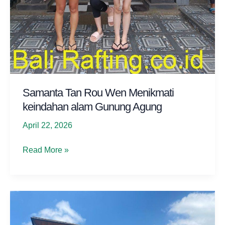
Samanta Tan Rou Wen Menikmati
keindahan alam Gunung Agung
April 22, 2026
Samanta
Read More »
Tan
Rou
Wen
Menikmati
keindahan
alam