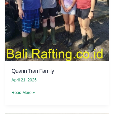
Quann Tran Family
April 21, 2026
Quann
Read More »
Tran
Family