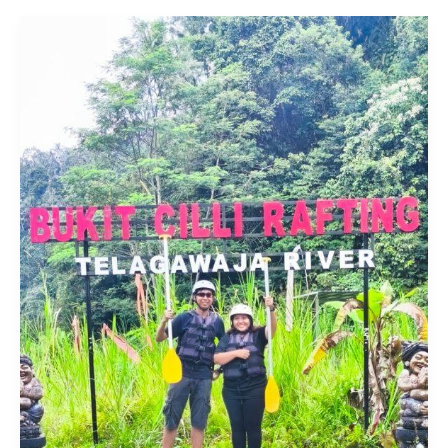
di
Sungai
Ayung
Ubud