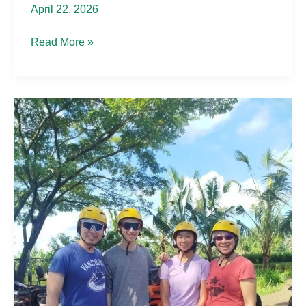
April 22, 2026
Shane
Read More »
Dan
shirene
Berpetualang
di
telaga
waja
rafting