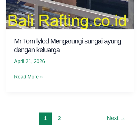
Mr Tom lylod Mengarungi sungai ayung
dengan keluarga
April 21, 2026
Mr
Read More »
Tom
lylod
Mengarungi
sungai
ayung
Post
1
2
Next
→
dengan
pagination
keluarga