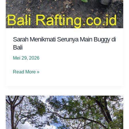
Sarah Menikmati Serunya Main Buggy di
Bali
Mei 29, 2026
Sarah
Read More »
Menikmati
Serunya
Main
Buggy
di
Bali