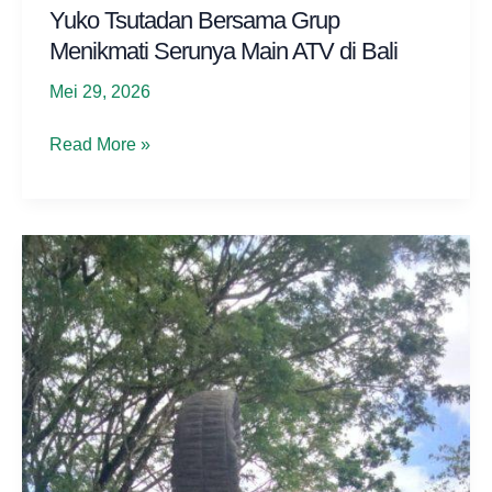
Yuko Tsutadan Bersama Grup
Menikmati Serunya Main ATV di Bali
Mei 29, 2026
Yuko
Read More »
Tsutadan
Bersama
Grup
Menikmati
Serunya
Main
ATV
di
Bali