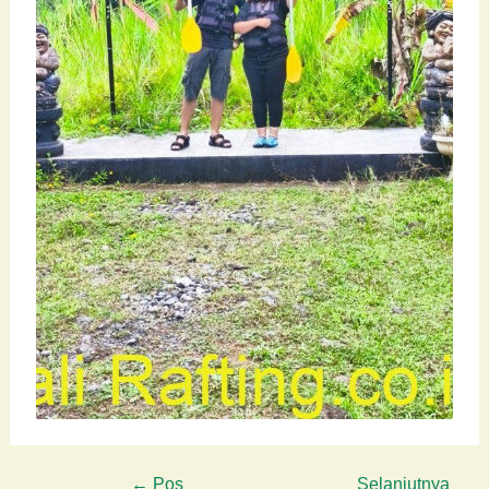
←
Pos
Selanjutnya
Post