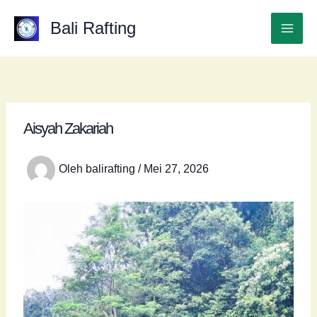
Lewati
ke
Bali Rafting
Mai
konten
Men
Aisyah Zakariah
Oleh
balirafting
/
Mei 27, 2026